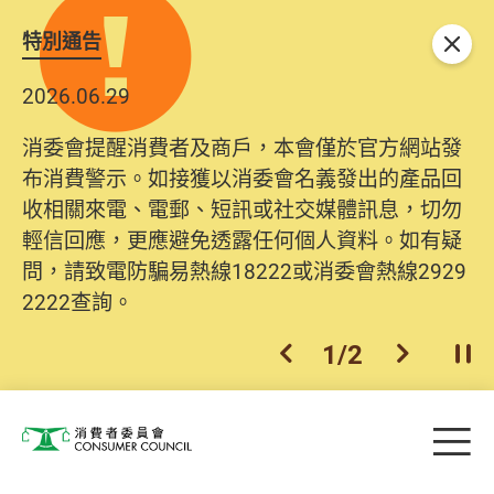
特別通告
關閉
2026.06.29
消委會提醒消費者及商戶，本會僅於官方網站發
布消費警示。如接獲以消委會名義發出的產品回
收相關來電、電郵、短訊或社交媒體訊息，切勿
輕信回應，更應避免透露任何個人資料。如有疑
問，請致電防騙易熱線18222或消委會熱線2929
2222查詢。
1
/
2
上一個
下一個
開
Skip to main content
目
消費者委員會