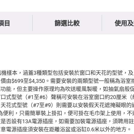
項目
篩選比較
使用及
風機樣本，涵蓋3種類型包括安裝於窗口和天花的型號，
價由$699至$4,350。需要安裝的兩類型號一般稱為浴
同功能，但主要操作原理均為吹送暖風製暖，如抽氣扇般
口式型號（#1至#6）聲稱可安裝在浴室窗口約20厘米（
天花式型號（#7至#9）則需要以安裝假天花遮掩礙眼的
）更為便利，只需簡單裝上掛扣，便可掛在毛巾架上使用，
是否設有13A電源插座，如需要加裝電源插座，須聘用
意電源插座須安裝在距離浴盆或浴缸0.6米以外的地方。