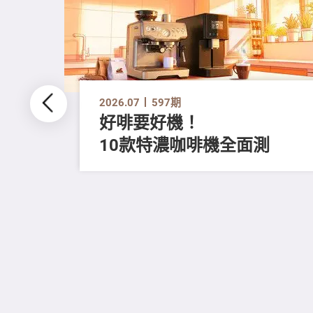
2026.07
597期
好啡要好機！
10款特濃咖啡機全面測
留
進