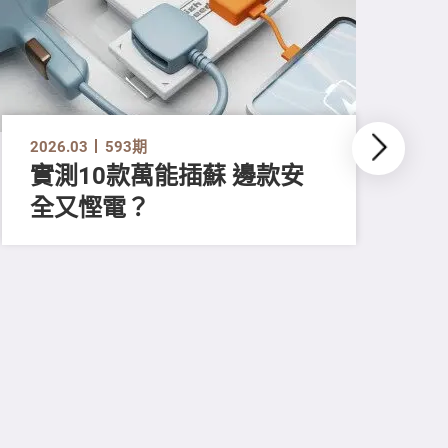
2026.03
593期
實測10款萬能插蘇 邊款安
全又慳電？
202
尋
吸
強