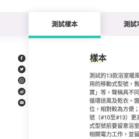
測試樣本
測試
測試樣本
樣本
Facebook
Twitter
測試的13款浴室暖
用的移動式型號，售
WhatsApp
寶」等，聲稱具不
Weibo
循環送風及乾衣。窗
Email
位，相對較為方便；
號（#10至#13
式型號前要留意浴室
相關電力工作，並留