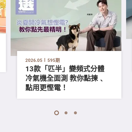
2026.05
595期
13款「匹半」變頻式分體
冷氣機全面測 教你點揀﹑
點用更慳電！
1
2
3