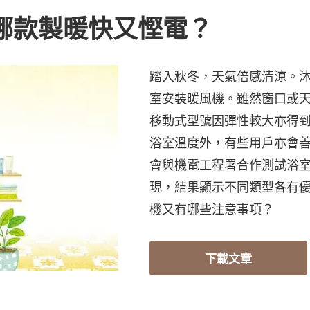
 哪款製暖快又慳電？
踏入秋冬，天氣倍感清涼。
室安裝暖風機。雖然窗口或
移動式型號因彈性較大亦得
浴室溫度外，有些用戶亦會
會與機電工程署合作測試浴
現，結果顯示不同類型各有
機又有哪些注意事項？
下載文章