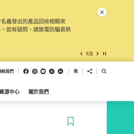
關閉特別通告
會名義發出的產品回收相關來
料。如有疑問，請致電防騙易熱
1
/
2
上一個
下一個
開始/暫停幻燈
Facebook
Instagram
Youtube
抖音
領英
分享到
開啟搜尋框
聯絡我們
简
資源中心
關於我們
收藏