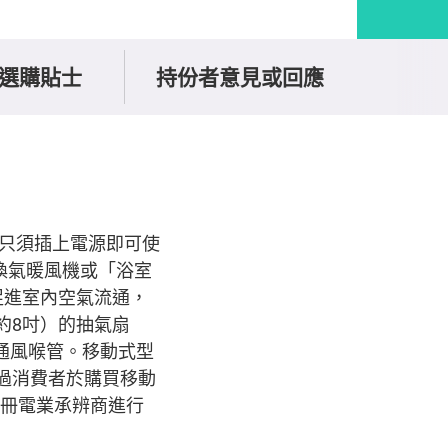
選購貼士
持份者意見或回應
及只須插上電源即可使
室換氣暖風機或「浴室
促進室內空氣流通，
約8吋）的抽氣扇
通風喉管。移動式型
不過消費者於購買移動
註冊電業承辨商進行