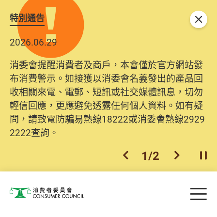
特別通告
關閉
2026.06.29
消委會提醒消費者及商戶，本會僅於官方網站發
布消費警示。如接獲以消委會名義發出的產品回
收相關來電、電郵、短訊或社交媒體訊息，切勿
輕信回應，更應避免透露任何個人資料。如有疑
問，請致電防騙易熱線18222或消委會熱線2929
2222查詢。
1
/
2
上一個
下一個
開
Skip to main content
目
消費者委員會