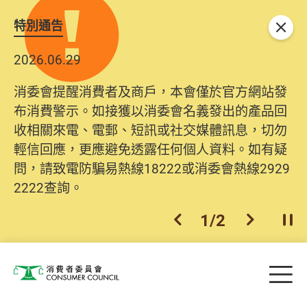
特別通告
關閉
2026.06.29
消委會提醒消費者及商戶，本會僅於官方網站發
布消費警示。如接獲以消委會名義發出的產品回
收相關來電、電郵、短訊或社交媒體訊息，切勿
輕信回應，更應避免透露任何個人資料。如有疑
問，請致電防騙易熱線18222或消委會熱線2929
2222查詢。
1
/
2
上一個
下一個
開
Skip to main content
目
消費者委員會