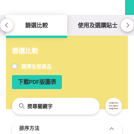
篩選比較
使用及選購貼士
篩選比較
篩選比較
選擇全部產品
下載PDF版圖表
搜尋關鍵字
開啟條
排序方法
展開/收起