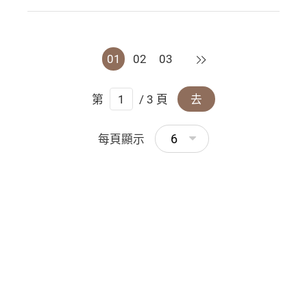
下一頁
01
02
03
第
/ 3 頁
去
6
每頁顯示