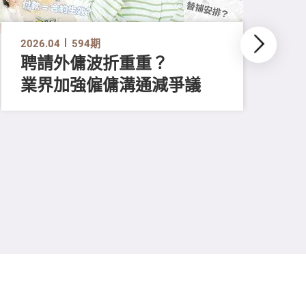
2026.04
594期
聘請外傭波折重重？
業界加強僱傭溝通減爭議
202
食
為