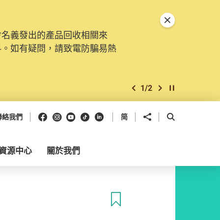
關閉特別通告
會名義發出的產品回收相關來
料。如有疑問，請致電防騙易熱
1
/
2
上一個
下一個
開始/暫停幻燈
Facebook
Instagram
Youtube
抖音
領英
分享到
開啟搜尋框
聯絡我們
简
資源中心
關於我們
收藏