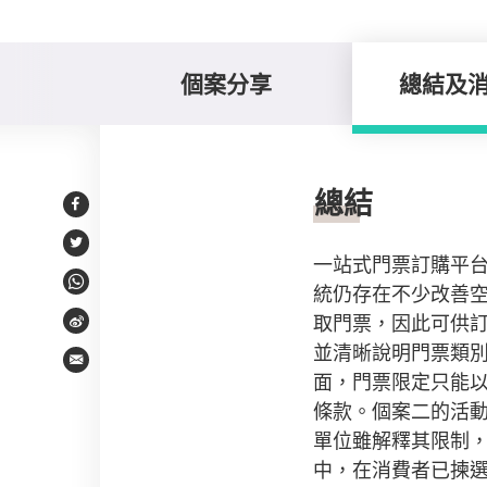
個案分享
總結及
總結及消費提示
總結
Facebook
Twitter
一站式門票訂購平
統仍存在不少改善
WhatsApp
取門票，因此可供
Weibo
並清晰說明門票類
Email
面，門票限定只能
條款。個案二的活
單位雖解釋其限制
中，在消費者已揀