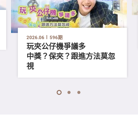
2026.06
596期
玩夾公仔機爭議多
中獎？保夾？跟進方法莫忽
視
1
2
3