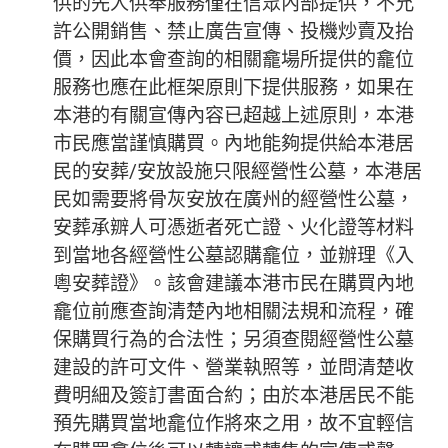
供的先人供奉服務僅在信眾內部提供，不允
許公開銷售、禁止廣告宣傳、投機炒賣及抬
價，因此本會查詢的相關龕場所提供的龕位
服務也應在此框架原則下提供服務，如果在
本港的有關宣傳內容已超越上述原則，本港
市民應當謹慎購買。內地能夠提供給本港居
民的安葬/安放設施只限經營性公墓，本港居
民如需要將骨灰安放在廣州的經營性公墓，
安葬承辧人可憑逝者死亡證、火化證等材料
到當地各經營性公墓認購龕位，並辦理《入
粵安葬證》。該會建議本港市民在購買內地
龕位前應查詢清楚內地相關法規和流程，確
保購買行為的合法性；另須查閱經營性公墓
建設的許可文件、營業執照等，並問清楚收
費明細及簽訂書面合約；由於本港居民不能
預先購買當地龕位作將來之用，故不宜輕信