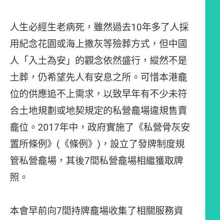
人生必經生老病死，雖然過去10年多了人採
用紀念花園或海上撒灰等殮葬方式，但中國
人「入土為安」的觀念依然盛行，縱然不是
土葬，仍希望先人有安息之所。可惜本港龕
位的供應追不上需求，以致早年有不少未符
合土地規劃或地契規定的私營龕場違規售賣
龕位。2017年中，政府實施了《私營骨灰安
置所條例》(《條例》)，設立了發牌制度規
管私營龕場，其後7間私營龕場相繼獲取牌
照。
本會早前向7間持牌龕場收集了相關服務資