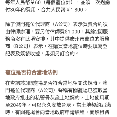
每年人民幣￥60（每個龕位計），並須一次過繳
付30年的費用，合共人民幣￥1,800。
除了澳門龕位代理商（A公司）表示買賣合約須
由律師辦理，要另付律師費$1,000，其餘2間服
務商沒有此項安排，其中提供廣州市龕位的服務
商（B公司）表示，在購買當地龕位時要填寫登
記表及簽發收據，毋須另訂合約。
龕位是否符合當地法例
在查詢該3間龕場是否符合當地相關法規時，澳
門龕位代理商（A公司）聲稱有關龕場已獲取當
地政府批出的私營骨灰龕土地契約，土地使用期
至2049年，可以永久安放骨灰，當土地契約屆滿
時，有關龕場會向當地政府申請續租，而續租費