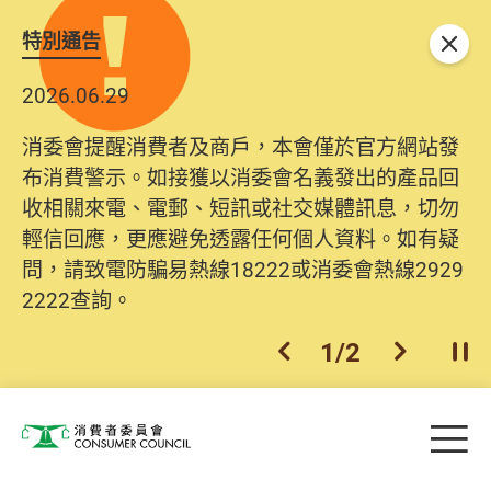
特別通告
關閉
2026.06.29
消委會提醒消費者及商戶，本會僅於官方網站發
布消費警示。如接獲以消委會名義發出的產品回
收相關來電、電郵、短訊或社交媒體訊息，切勿
輕信回應，更應避免透露任何個人資料。如有疑
問，請致電防騙易熱線18222或消委會熱線2929
2222查詢。
1
/
2
上一個
下一個
開
Skip to main content
目
消費者委員會