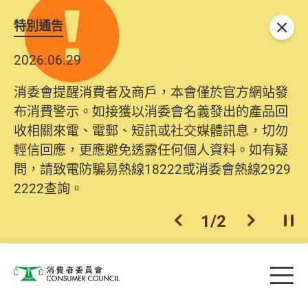
特別通告
關閉
2026.06.29
消委會提醒消費者及商戶，本會僅於官方網站發
布消費警示。如接獲以消委會名義發出的產品回
收相關來電、電郵、短訊或社交媒體訊息，切勿
輕信回應，更應避免透露任何個人資料。如有疑
問，請致電防騙易熱線18222或消委會熱線2929
2222查詢。
1
/
2
上一個
下一個
開
Skip to main content
目
消費者委員會