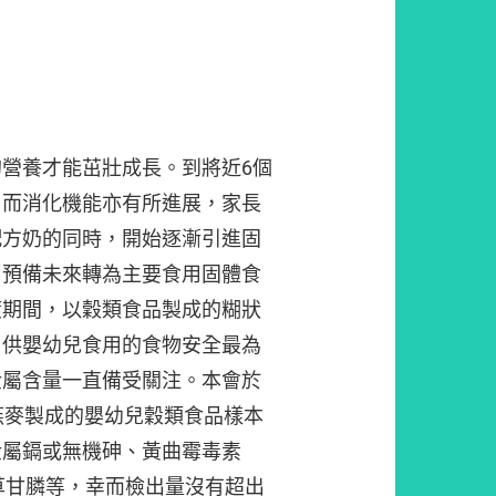
營養才能茁壯成長。到將近6個
，而消化機能亦有所進展，家長
配方奶的同時，開始逐漸引進固
，預備未來轉為主要食用固體食
渡期間，以穀類食品製成的糊狀
。供嬰幼兒食用的食物安全最為
金屬含量一直備受關注。本會於
燕麥製成的嬰幼兒穀類食品樣本
金屬鎘或無機砷、黃曲霉毒素
草甘膦等，幸而檢出量沒有超出