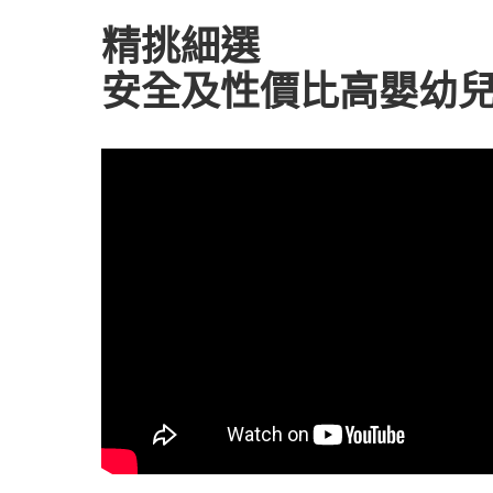
精挑細選
安全及性價比高嬰幼