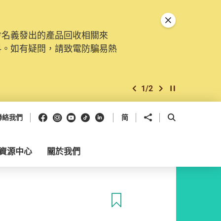
關閉特別通告
會名義發出的產品回收相關來
料。如有疑問，請致電防騙易熱
1
/
2
上一個
下一個
開始/暫停幻燈
Facebook
Instagram
Youtube
抖音
領英
分享到
開啟搜尋框
聯絡我們
简
資源中心
關於我們
收藏