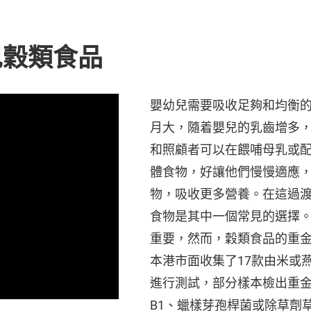
兒穀類食品
嬰幼兒需要吸收足夠和均衡的
月大，隨着嬰兒的乳齒增多
和照顧者可以在餵哺母乳或
體食物，好讓他們慢慢適應
物，吸收更多營養。在這過
食物是其中一個常見的選擇
重要，然而，穀類食品的重
本港市面收集了17款由米或
進行測試，部分樣本檢出重
B1、蠟樣芽孢桿菌或除草劑