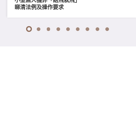
小型無人機非「話飛就飛」
睇清法例及操作要求
1
2
3
4
5
6
7
8
9