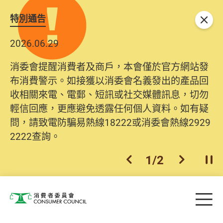
特別通告
關閉
2026.06.29
消委會提醒消費者及商戶，本會僅於官方網站發
布消費警示。如接獲以消委會名義發出的產品回
收相關來電、電郵、短訊或社交媒體訊息，切勿
輕信回應，更應避免透露任何個人資料。如有疑
問，請致電防騙易熱線18222或消委會熱線2929
2222查詢。
1
/
2
上一個
下一個
開
Skip to main content
目
消費者委員會