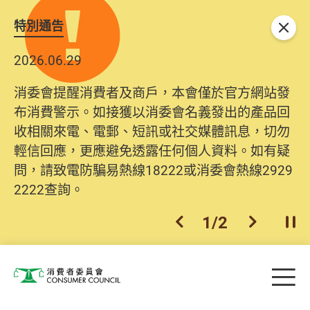
特別通告
關閉
2026.06.29
消委會提醒消費者及商戶，本會僅於官方網站發
布消費警示。如接獲以消委會名義發出的產品回
收相關來電、電郵、短訊或社交媒體訊息，切勿
輕信回應，更應避免透露任何個人資料。如有疑
問，請致電防騙易熱線18222或消委會熱線2929
2222查詢。
1
/
2
上一個
下一個
開
Skip to main content
目
消費者委員會