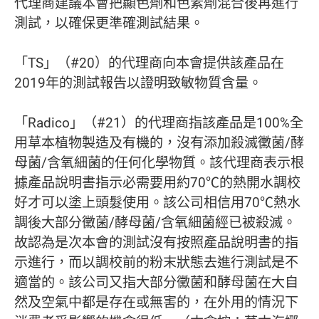
代理商建議本會把顯色劑和色素劑混合後再進行
測試，以確保更準確測試結果。
「TS」（#20）的代理商向本會提供該產品在
2019年的測試報告以證明致敏物質含量。
「Radico」（#21）的代理商指該產品是100%全
用草本植物製造及有機的，沒有添加殺滅黴菌/酵
母菌/含氧細菌的任何化學物質。該代理商表示根
據產品說明書指示必需要用約70℃的熱開水調校
好才可以塗上頭髮使用。該公司相信用70℃熱水
調後大部分黴菌/酵母菌/含氧細菌經已被殺滅。
故認為是次本會的測試沒有按照產品說明書的指
示進行，而以調校前的粉末狀態去進行測試是不
適當的。該公司又指大部分黴菌和酵母菌在大自
然及空氣中都是存在或無害的，在外用的情況下