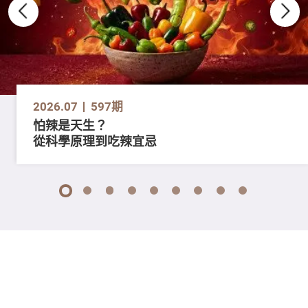
2026.07
597期
怕辣是天生？
從科學原理到吃辣宜忌
1
2
3
4
5
6
7
8
9