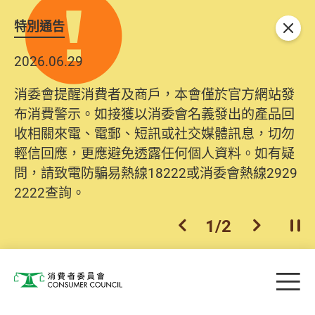
特別通告
關閉
2026.06.29
消委會提醒消費者及商戶，本會僅於官方網站發
布消費警示。如接獲以消委會名義發出的產品回
收相關來電、電郵、短訊或社交媒體訊息，切勿
輕信回應，更應避免透露任何個人資料。如有疑
問，請致電防騙易熱線18222或消委會熱線2929
2222查詢。
1
/
2
上一個
下一個
開
Skip to main content
目
消費者委員會