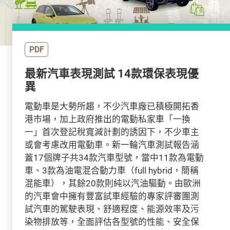
PDF
最新汽車表現測試 14款環保表現優
異
電動車是大勢所趨，不少汽車廠已積極開拓香
港市場，加上政府推出的電動私家車「一換
一」首次登記稅寬減計劃的誘因下，不少車主
或會考慮改用電動車。新一輪汽車測試報告涵
蓋17個牌子共34款汽車型號，當中11款為電動
車、3款為油電混合動力車（full hybrid，簡稱
混能車），其餘20款則純以汽油驅動。由歐洲
的汽車會中擁有豐富試車經驗的專家評審團測
試汽車的駕駛表現、舒適程度、能源效率及污
染物排放等，全面評估各型號的性能、安全保