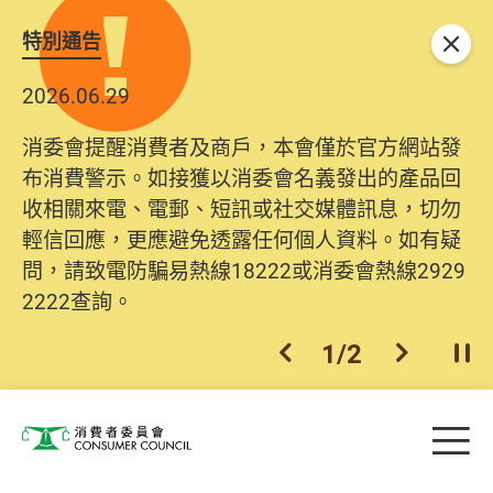
特別通告
關閉
2026.06.29
消委會提醒消費者及商戶，本會僅於官方網站發
布消費警示。如接獲以消委會名義發出的產品回
收相關來電、電郵、短訊或社交媒體訊息，切勿
輕信回應，更應避免透露任何個人資料。如有疑
問，請致電防騙易熱線18222或消委會熱線2929
2222查詢。
1
/
2
上一個
下一個
開
Skip to main content
目
消費者委員會