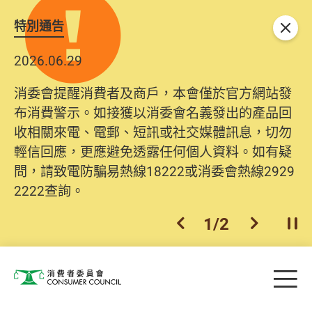
特別通告
關閉
2026.06.29
消委會提醒消費者及商戶，本會僅於官方網站發
布消費警示。如接獲以消委會名義發出的產品回
收相關來電、電郵、短訊或社交媒體訊息，切勿
輕信回應，更應避免透露任何個人資料。如有疑
問，請致電防騙易熱線18222或消委會熱線2929
2222查詢。
1
/
2
上一個
下一個
開
Skip to main content
目
消費者委員會