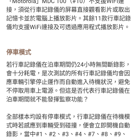
「Motorola」MDC 100（#10）不支援WiFi連
接，須從行車記錄儀的屏幕直接觀看影片或取出
記憶卡並於電腦上播放影片。其餘11款行車記錄
儀均支援WiFi連接及可透過應用程式播放影片。
停車模式
若行車記錄儀在泊車期間仍24小時無間斷錄影，
會十分耗電，是次測試的所有行車記錄儀均會因
應車輛引擎停止運作而自動進入待機狀況，避免
不停取用車上電源。但這是否代表行車記錄儀在
泊車期間就不能發揮監察功能？
全部樣本均設有停車模式，行車記錄儀在待機模
式時若感應到車輛受到碰撞，便會立即開機自動
錄影，當中#1、#2、#3、#4、#7、#8、#9、