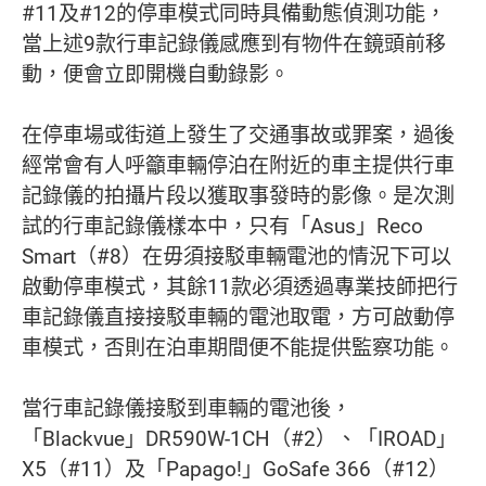
#11及#12的停車模式同時具備動態偵測功能，
當上述9款行車記錄儀感應到有物件在鏡頭前移
動，便會立即開機自動錄影。
在停車場或街道上發生了交通事故或罪案，過後
經常會有人呼籲車輛停泊在附近的車主提供行車
記錄儀的拍攝片段以獲取事發時的影像。是次測
試的行車記錄儀樣本中，只有「Asus」Reco
Smart（#8）在毋須接駁車輛電池的情況下可以
啟動停車模式，其餘11款必須透過專業技師把行
車記錄儀直接接駁車輛的電池取電，方可啟動停
車模式，否則在泊車期間便不能提供監察功能。
當行車記錄儀接駁到車輛的電池後，
「Blackvue」DR590W-1CH（#2）、「IROAD」
X5（#11）及「Papago!」GoSafe 366（#12）