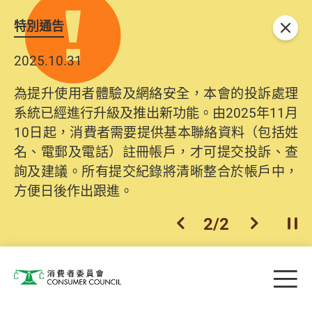
特別通告
關閉
2025.10.31
為提升使用者體驗及網絡安全，本會的投訴處理
系統已經進行升級及推出新功能。由2025年11月
10日起，消費者需要提供基本聯絡資料（包括姓
名、電郵及電話）註冊帳戶，才可提交投訴、查
詢及建議。所有提交紀錄將清晰整合於帳戶中，
方便日後作出跟進。
2
/
2
上一個
下一個
開
Skip to main content
目
消費者委員會