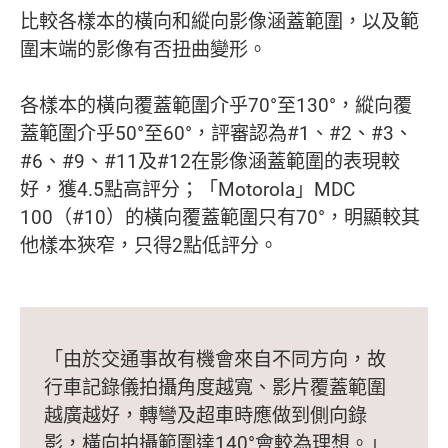
比較各樣本的橫向和縱向影像涵蓋範圍，以及範
圍末端的影像有否扭曲變形。
各樣本的橫向覆蓋範圍介乎70°至130°，縱向覆
蓋範圍介乎50°至60°，評審認為#1、#2、#3、
#6、#9、#11及#12在影像涵蓋範圍的表現較
好，獲4.5點高評分；「Motorola」MDC
100（#10）的橫向覆蓋範圍只有70°，明顯較其
他樣本狹窄，只得2點低評分。
「由於交通事故有機會來自不同方向，故
行車記錄儀拍攝角度越寬、影片覆蓋範圍
越廣越好，轉彎及超車時應做到側向錄
影，橫向拍攝範圍達140°會較為理想。」