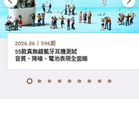
2026.06
596期
55款真無線藍牙耳機測試
音質、降噪、電池表現全面睇
1
2
3
4
5
6
7
8
9