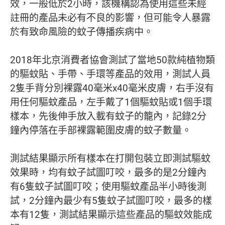
效，一般低於2小時，該機構認為使用這些未經
註冊的產品未必有不良的影響，但可能令人暴露
於有致命風險的蚊子傳播疾病中。
2018年北京消費者協會測試了當地50款純植物類
的驅蚊貼、手帶、手環等產品的效用，測試人員
2隻手背分別裸露40毫米x40毫米皮膚，右手沒有
用任何驅蚊產品，左手戴了1個驅蚊貼或1個手環
樣本，先後伸手放入載有蚊子的籠內，記錄2分
鐘內停落在手部裸露範圍皮膚的蚊子數量。
測試結果顯示所有樣本在打開包裝立即測試驅蚊
效果時，均有蚊子試圖叮咬，最多的是2分鐘內
有6隻蚊子試圖叮咬；使用驅蚊產品半小時後測
試，2分鐘內最少有5隻蚊子試圖叮咬，最多的樣
本有12隻，測試結果顯示這些產品的驅蚊效能成