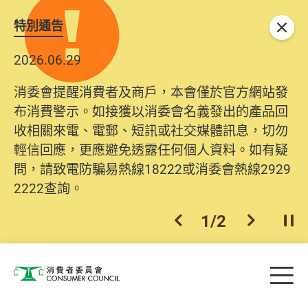
特別通告
關閉
2026.06.29
消委會提醒消費者及商戶，本會僅於官方網站發
布消費警示。如接獲以消委會名義發出的產品回
收相關來電、電郵、短訊或社交媒體訊息，切勿
輕信回應，更應避免透露任何個人資料。如有疑
問，請致電防騙易熱線18222或消委會熱線2929
2222查詢。
1
/
2
上一個
下一個
開
Skip to main content
目
消費者委員會