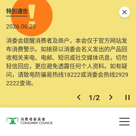
特別通告
关闭
2026.06.29
消委会提醒消费者及商户，本会仅于官方网站发
布消费警示。如接获以消委会名义发出的产品回
收相关来电、电邮、短讯或社交媒体讯息，切勿
轻信回应，更应避免透露任何个人资料。如有疑
问，请致电防骗易热线18222或消委会热线2929
2222查询。
1
/
2
上一个
下一个
开
Skip to main content
目
消费者委员会