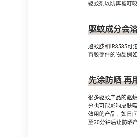
驱蚊剂以防再被叮
驱蚊成分会
避蚊胺和IR353
有胶部件的物品例
先涂防晒 再
很多驱蚊产品的驱蚊
分也可能影响皮肤
效用的产品。如日间
至30分钟后让防晒