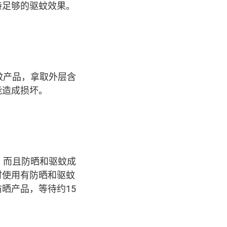
持足够的驱蚊效果。
蚊产品，拿取外层含
能造成损坏。
，而且防晒和驱蚊成
时使用有防晒和驱蚊
晒产品，等待约15