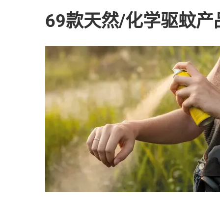
69款天然/化学驱蚊