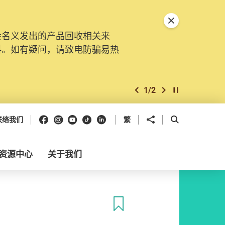
关闭特別通告
会名义发出的产品回收相关来
料。如有疑问，请致电防骗易热
1
/
2
上一个
下一个
开始/暂停幻灯
Facebook
Instagram
Youtube
抖音
领英
分享到
开启搜寻框
联络我们
繁
资源中心
关于我们
收藏