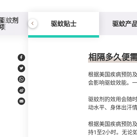
驱蚊剂
驱蚊贴士
驱蚊产
项
驱蚊贴士
相隔多久便
Facebook
Twitter
根据美国疾病预防
会影响驱蚊效能。
WhatsApp
Weibo
驱蚊剂的效用会随
Email
动水平、身体出汗
根据美国疾病预防及
持1至2小时。无论