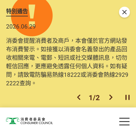
特別通告
關閉
2026.06.29
消委會提醒消費者及商戶，本會僅於官方網站發
布消費警示。如接獲以消委會名義發出的產品回
收相關來電、電郵、短訊或社交媒體訊息，切勿
輕信回應，更應避免透露任何個人資料。如有疑
問，請致電防騙易熱線18222或消委會熱線2929
2222查詢。
1
/
2
上一個
下一個
開
Skip to main content
目
消費者委員會