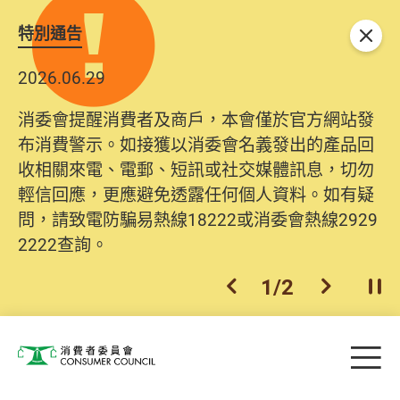
特別通告
關閉
2026.06.29
消委會提醒消費者及商戶，本會僅於官方網站發
布消費警示。如接獲以消委會名義發出的產品回
收相關來電、電郵、短訊或社交媒體訊息，切勿
輕信回應，更應避免透露任何個人資料。如有疑
問，請致電防騙易熱線18222或消委會熱線2929
2222查詢。
1
/
2
上一個
下一個
開
Skip to main content
目
消費者委員會