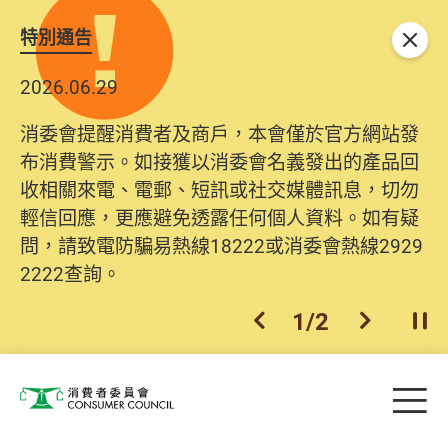
特別通告
關閉
2026.06.29
消委會提醒消費者及商戶，本會僅於官方網站發
布消費警示。如接獲以消委會名義發出的產品回
收相關來電、電郵、短訊或社交媒體訊息，切勿
輕信回應，更應避免透露任何個人資料。如有疑
問，請致電防騙易熱線18222或消委會熱線2929
2222查詢。
1
/
2
上一個
下一個
開
Skip to main content
目
消費者委員會