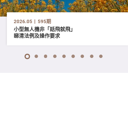
2026.05
595期
小型無人機非「話飛就飛」
睇清法例及操作要求
1
2
3
4
5
6
7
8
9