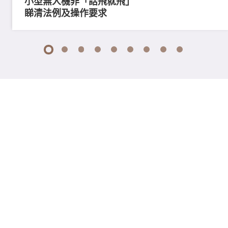
小型無人機非「話飛就飛」
睇清法例及操作要求
1
2
3
4
5
6
7
8
9