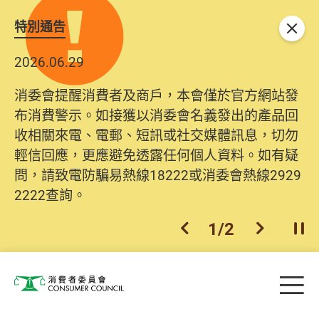
特別通告
關閉
2026.06.29
消委會提醒消費者及商戶，本會僅於官方網站發
布消費警示。如接獲以消委會名義發出的產品回
收相關來電、電郵、短訊或社交媒體訊息，切勿
輕信回應，更應避免透露任何個人資料。如有疑
問，請致電防騙易熱線18222或消委會熱線2929
2222查詢。
1
/
2
上一個
下一個
開
Skip to main content
目
消費者委員會