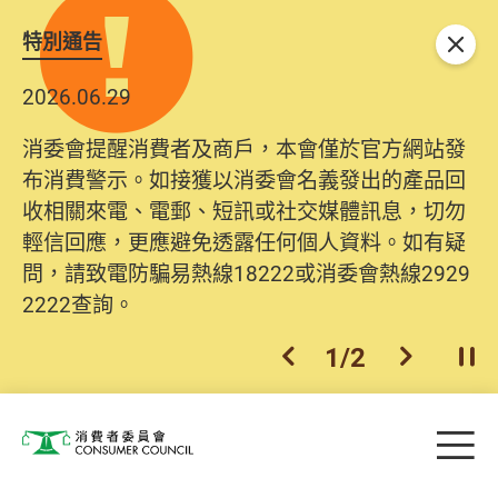
特別通告
關閉
2026.06.29
消委會提醒消費者及商戶，本會僅於官方網站發
布消費警示。如接獲以消委會名義發出的產品回
收相關來電、電郵、短訊或社交媒體訊息，切勿
輕信回應，更應避免透露任何個人資料。如有疑
問，請致電防騙易熱線18222或消委會熱線2929
2222查詢。
1
/
2
上一個
下一個
開
Skip to main content
目
消費者委員會