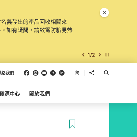
關閉特別通告
會名義發出的產品回收相關來
料。如有疑問，請致電防騙易熱
1
/
2
上一個
下一個
開始/暫停幻燈
Facebook
Instagram
Youtube
抖音
領英
分享到
開啟搜尋框
聯絡我們
简
資源中心
關於我們
收藏