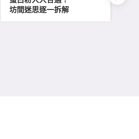
坊間迷思逐一拆解
202
人
照
滋