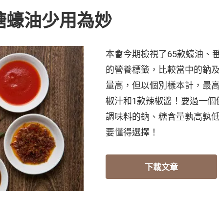
糖蠔油少用為妙
本會今期檢視了65款蠔油、
的營養標籤，比較當中的鈉
量高，但以個別樣本計，最高
椒汁和1款辣椒醬！要過一個
調味料的鈉、糖含量孰高孰
要懂得選擇！
下載文章