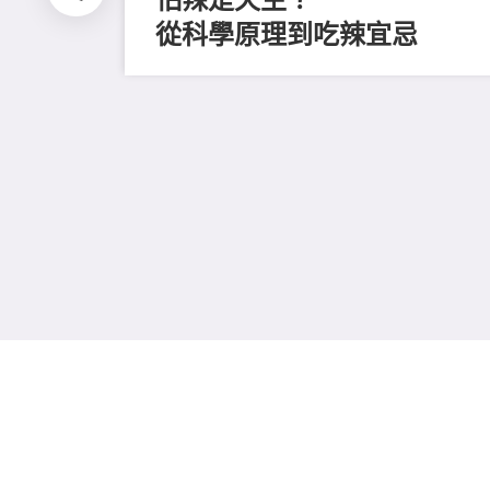
從科學原理到吃辣宜忌
不