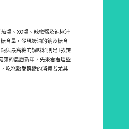
番茄醬、XO醬、辣椒醬及辣椒汁
及糖含量，發現蠔油的鈉及糖含
鈉與最高糖的調味料則是1款辣
健康的農曆新年，先來看看這些
低，吃糕點愛醮醬的消費者尤其