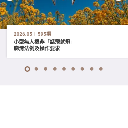
2026.05
595期
小型無人機非「話飛就飛」
睇清法例及操作要求
1
2
3
4
5
6
7
8
9