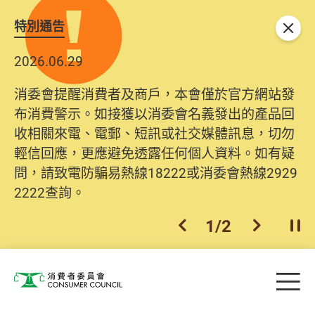
特別通告
關閉
2026.06.29
消委會提醒消費者及商戶，本會僅於官方網站發
布消費警示。如接獲以消委會名義發出的產品回
收相關來電、電郵、短訊或社交媒體訊息，切勿
輕信回應，更應避免透露任何個人資料。如有疑
問，請致電防騙易熱線18222或消委會熱線2929
2222查詢。
1
/
2
上一個
下一個
開
Skip to main content
目
消費者委員會