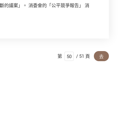
斷的議案」。 消委會的「公平競爭報告」 消
第
/ 51 頁
去