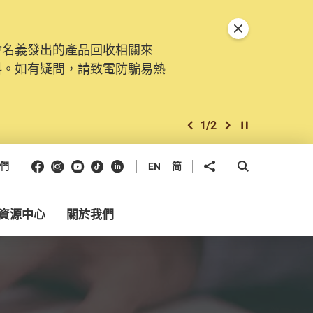
關閉特別通告
會名義發出的產品回收相關來
料。如有疑問，請致電防騙易熱
1
/
2
上一個
下一個
開始/暫停幻燈
Facebook
Instagram
Youtube
抖音
領英
分享到
開啟搜尋框
們
EN
简
資源中心
關於我們