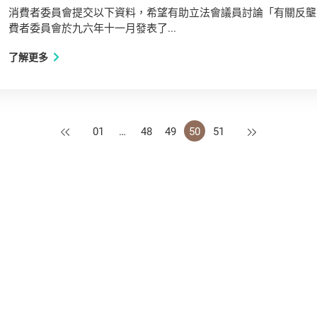
消費者委員會提交以下資料，希望有助立法會議員討論「有關反壟
費者委員會於九六年十一月發表了...
了解更多
上一頁
下一頁
01
…
48
49
50
51