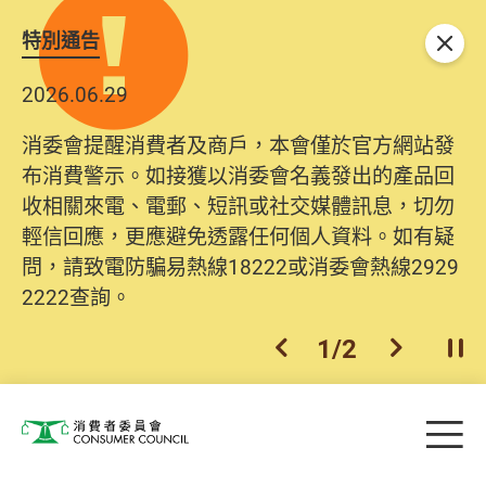
特別通告
關閉
2026.06.29
消委會提醒消費者及商戶，本會僅於官方網站發
布消費警示。如接獲以消委會名義發出的產品回
收相關來電、電郵、短訊或社交媒體訊息，切勿
輕信回應，更應避免透露任何個人資料。如有疑
問，請致電防騙易熱線18222或消委會熱線2929
2222查詢。
1
/
2
上一個
下一個
開
Skip to main content
目
消費者委員會