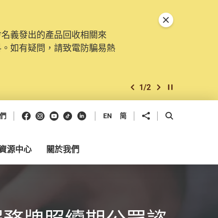
關閉特別通告
會名義發出的產品回收相關來
料。如有疑問，請致電防騙易熱
1
/
2
上一個
下一個
開始/暫停幻燈
Facebook
Instagram
Youtube
抖音
領英
分享到
開啟搜尋框
們
EN
简
資源中心
關於我們