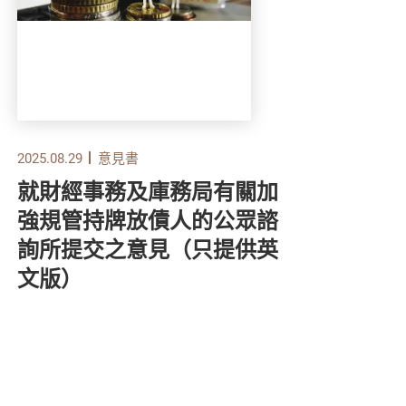
2025.08.29
意見書
2025.
就財經事務及庫務局有關加
就
強規管持牌放債人的公眾諮
銜
詢所提交之意見（只提供英
期
文版）
恐
出
意