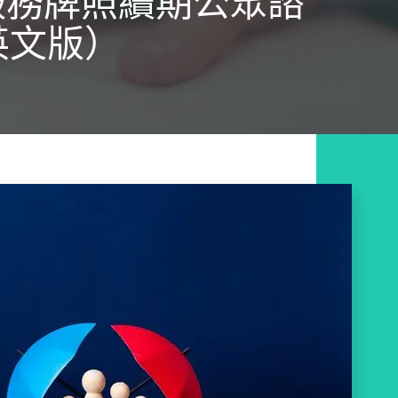
服務牌照續期公眾諮
英文版）