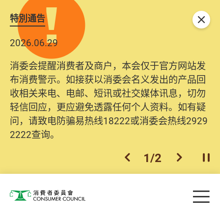
特別通告
关闭
2026.06.29
消委会提醒消费者及商户，本会仅于官方网站发
布消费警示。如接获以消委会名义发出的产品回
收相关来电、电邮、短讯或社交媒体讯息，切勿
轻信回应，更应避免透露任何个人资料。如有疑
问，请致电防骗易热线18222或消委会热线2929
2222查询。
1
/
2
上一个
下一个
开
Skip to main content
目
消费者委员会