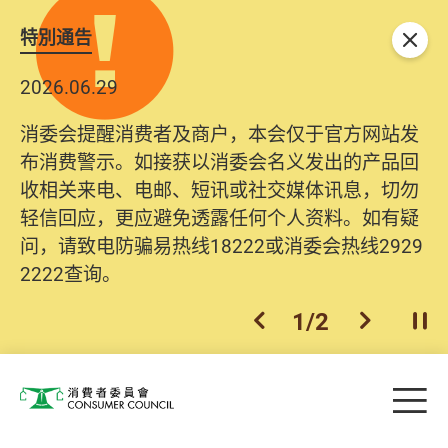
特別通告
关闭
2026.06.29
消委会提醒消费者及商户，本会仅于官方网站发
布消费警示。如接获以消委会名义发出的产品回
收相关来电、电邮、短讯或社交媒体讯息，切勿
轻信回应，更应避免透露任何个人资料。如有疑
问，请致电防骗易热线18222或消委会热线2929
2222查询。
1
/
2
上一个
下一个
开
Skip to main content
目
消费者委员会