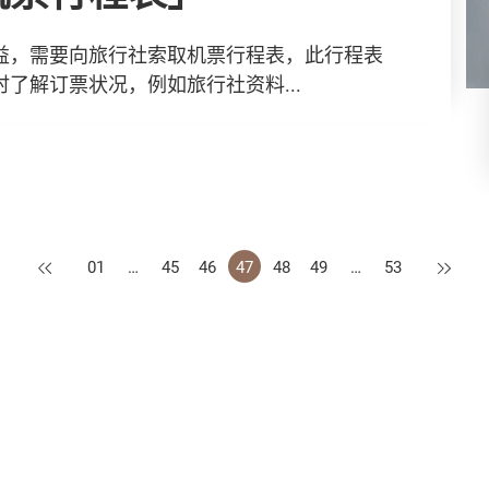
益，需要向旅行社索取机票行程表，此行程表
了解订票状况，例如旅行社资料...
上一页
下一页
01
…
45
46
47
48
49
…
53