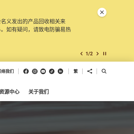
关闭特別通告
会名义发出的产品回收相关来
料。如有疑问，请致电防骗易热
1
/
2
上一个
下一个
开始/暂停幻灯
Facebook
Instagram
Youtube
抖音
领英
分享到
开启搜寻框
联络我们
繁
资源中心
关于我们