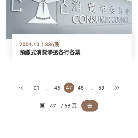
2004.10
336期
預繳式消費滲透各行各業
上一頁
下一頁
01
…
46
47
48
…
53
第
/ 53 頁
去