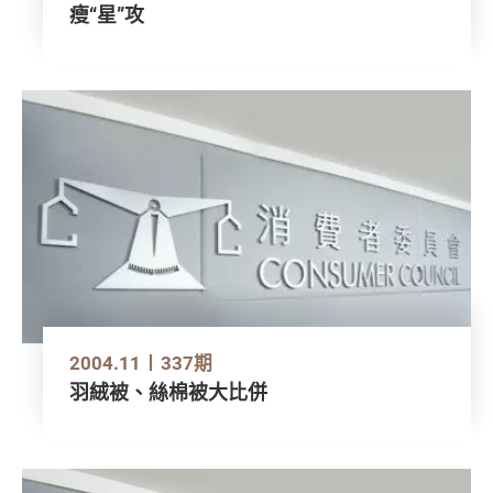
瘦“星”攻
2004.11
337期
羽絨被、絲棉被大比併