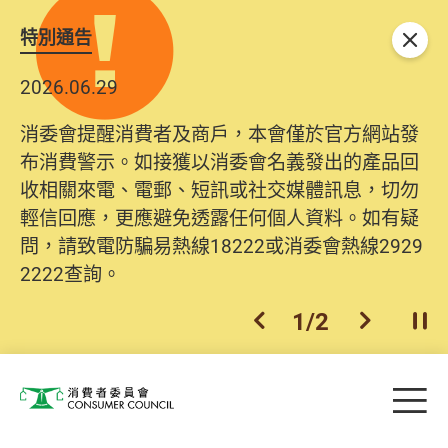
特別通告
關閉
2026.06.29
消委會提醒消費者及商戶，本會僅於官方網站發
布消費警示。如接獲以消委會名義發出的產品回
收相關來電、電郵、短訊或社交媒體訊息，切勿
輕信回應，更應避免透露任何個人資料。如有疑
問，請致電防騙易熱線18222或消委會熱線2929
2222查詢。
1
/
2
上一個
下一個
開
Skip to main content
目
消費者委員會