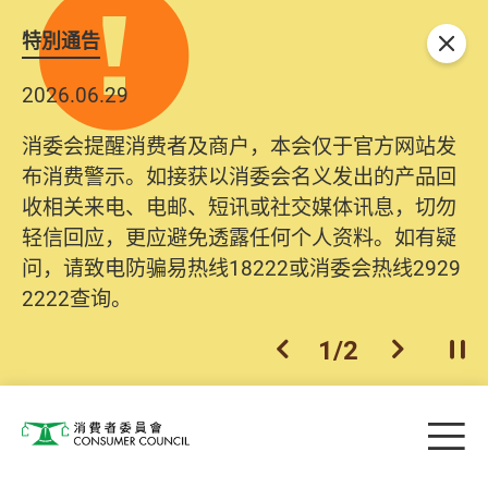
特別通告
关闭
2026.06.29
消委会提醒消费者及商户，本会仅于官方网站发
布消费警示。如接获以消委会名义发出的产品回
收相关来电、电邮、短讯或社交媒体讯息，切勿
轻信回应，更应避免透露任何个人资料。如有疑
问，请致电防骗易热线18222或消委会热线2929
2222查询。
1
/
2
上一个
下一个
开
Skip to main content
目
消费者委员会