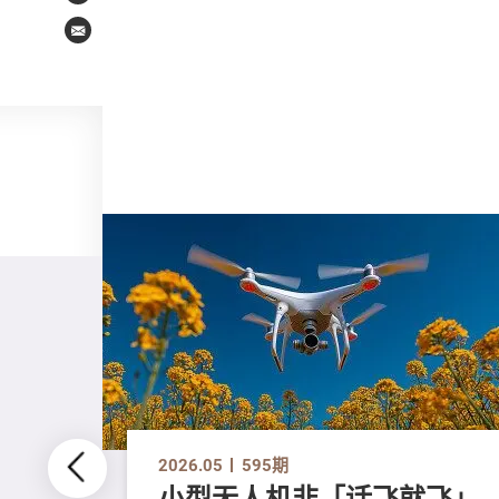
Email
2026.05
595期
小型无人机非「话飞就飞」