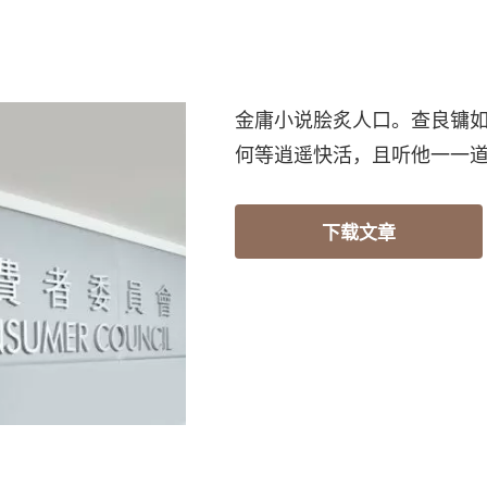
金庸小说脍炙人口。查良镛
何等逍遥快活，且听他一一
下载文章