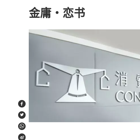
金庸・恋书
Facebook
Twitter
WhatsApp
Weibo