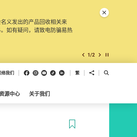
关闭特別通告
会名义发出的产品回收相关来
料。如有疑问，请致电防骗易热
1
/
2
上一个
下一个
开始/暂停幻灯
Facebook
Instagram
Youtube
抖音
领英
分享到
开启搜寻框
联络我们
繁
资源中心
关于我们
收藏