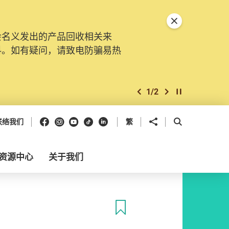
关闭特別通告
会名义发出的产品回收相关来
料。如有疑问，请致电防骗易热
1
/
2
上一个
下一个
开始/暂停幻灯
Facebook
Instagram
Youtube
抖音
领英
分享到
开启搜寻框
联络我们
繁
资源中心
关于我们
收藏