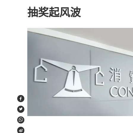
抽奖起风波
Facebook
Twitter
WhatsApp
Weibo