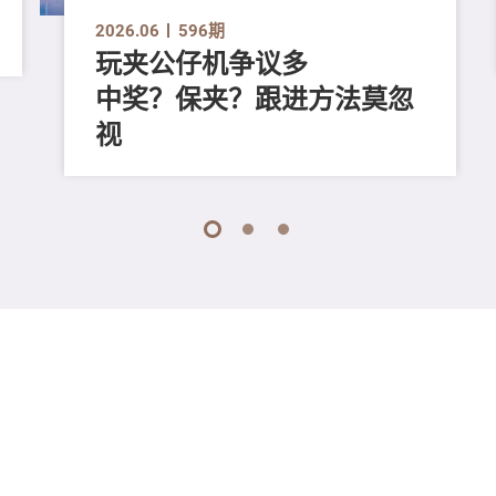
2026.06
596期
玩夹公仔机争议多
中奖？保夹？跟进方法莫忽
视
1
2
3