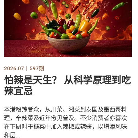
2026.07
597期
怕辣是天生？ 从科学原理到吃
辣宜忌
本港嗜辣者众，从川菜、湘菜到泰国及墨西哥料
理，辛辣菜系近年愈见普及。不少消费者亦喜欢
在下厨时于餸菜中加入辣椒或辣酱，以增添风味
和层...