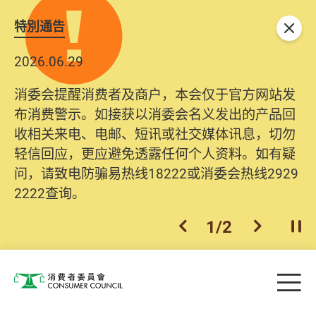
特別通告
关闭
2026.06.29
消委会提醒消费者及商户，本会仅于官方网站发
布消费警示。如接获以消委会名义发出的产品回
收相关来电、电邮、短讯或社交媒体讯息，切勿
轻信回应，更应避免透露任何个人资料。如有疑
问，请致电防骗易热线18222或消委会热线2929
2222查询。
1
/
2
上一个
下一个
开
Skip to main content
目
消费者委员会