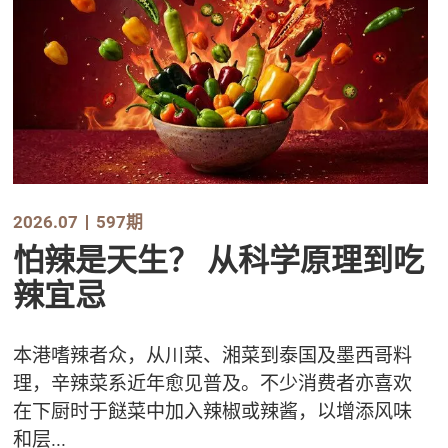
2026.07
597期
怕辣是天生？ 从科学原理到吃
辣宜忌
本港嗜辣者众，从川菜、湘菜到泰国及墨西哥料
理，辛辣菜系近年愈见普及。不少消费者亦喜欢
在下厨时于餸菜中加入辣椒或辣酱，以增添风味
和层...