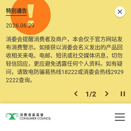
特別通告
关闭
2026.06.29
消委会提醒消费者及商户，本会仅于官方网站发
布消费警示。如接获以消委会名义发出的产品回
收相关来电、电邮、短讯或社交媒体讯息，切勿
轻信回应，更应避免透露任何个人资料。如有疑
问，请致电防骗易热线18222或消委会热线2929
2222查询。
1
/
2
上一个
下一个
开
Skip to main content
目
消费者委员会