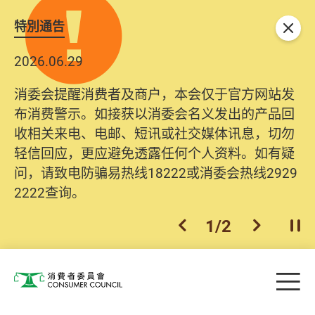
特別通告
关闭
2026.06.29
消委会提醒消费者及商户，本会仅于官方网站发
布消费警示。如接获以消委会名义发出的产品回
收相关来电、电邮、短讯或社交媒体讯息，切勿
轻信回应，更应避免透露任何个人资料。如有疑
问，请致电防骗易热线18222或消委会热线2929
2222查询。
1
/
2
上一个
下一个
开
Skip to main content
目
消费者委员会