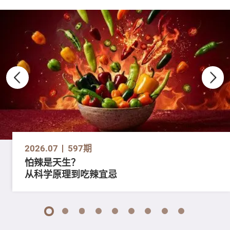
2026.07
597期
怕辣是天生？
从科学原理到吃辣宜忌
1
2
3
4
5
6
7
8
9