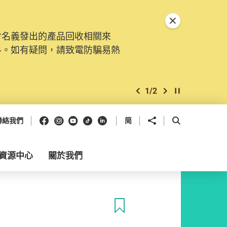
關閉特別通告
會名義發出的產品回收相關來
料。如有疑問，請致電防騙易熱
1
/
2
上一個
下一個
開始/暫停幻燈
Facebook
Instagram
Youtube
抖音
領英
分享到
開啟搜尋框
聯絡我們
简
資源中心
關於我們
收藏