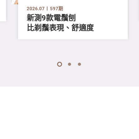
2026.07
597期
新測9款電鬚刨
比剃鬚表現、舒適度
1
2
3