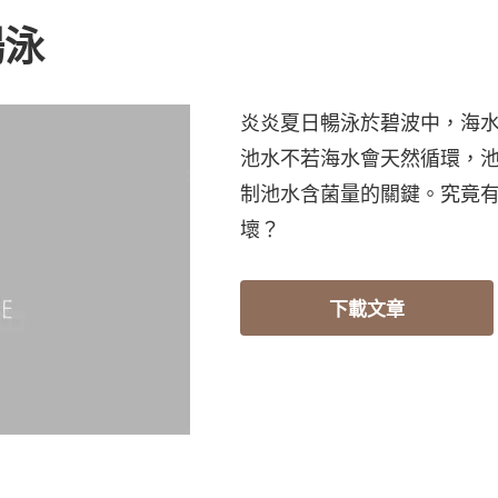
暢泳
炎炎夏日暢泳於碧波中，海
池水不若海水會天然循環，
制池水含菌量的關鍵。究竟
壞？
下載文章