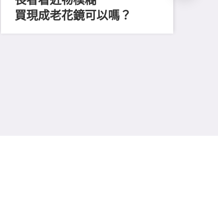
買現成老花鏡可以嗎？
202
「
顔
清