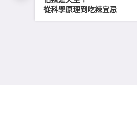
從科學原理到吃辣宜忌
磨毛