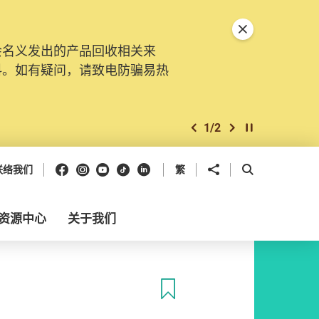
关闭特別通告
会名义发出的产品回收相关来
料。如有疑问，请致电防骗易热
1
/
2
上一个
下一个
开始/暂停幻灯
Facebook
Instagram
Youtube
抖音
领英
分享到
开启搜寻框
联络我们
繁
资源中心
关于我们
收藏