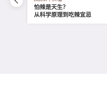
怕辣是天生？
从科学原理到吃辣宜忌
磨毛