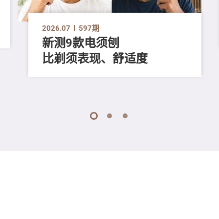
2026.07
597期
新测9款电须刨
比剃须表现、舒适度
1
2
3