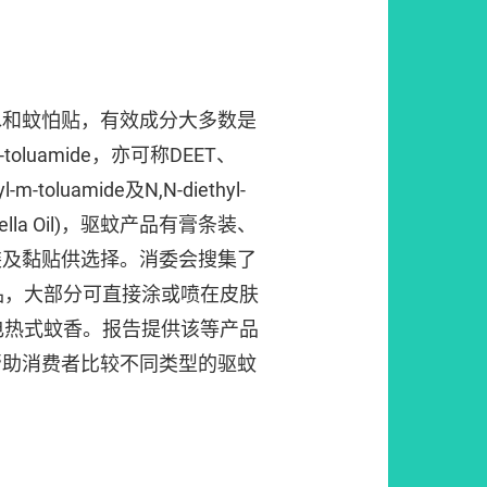
水和蚊怕贴，有效成分大多数是
a-toluamide，亦可称DEET、
yl-m-toluamide及N,N-diethyl-
onella Oil)，驱蚊产品有膏条装、
装及黏贴供选择。消委会搜集了
品，大部分可直接涂或喷在皮肤
电热式蚊香。报告提供该等产品
帮助消费者比较不同类型的驱蚊