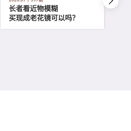
长者看近物模糊
买现成老花镜可以吗？
202
「
顔
清