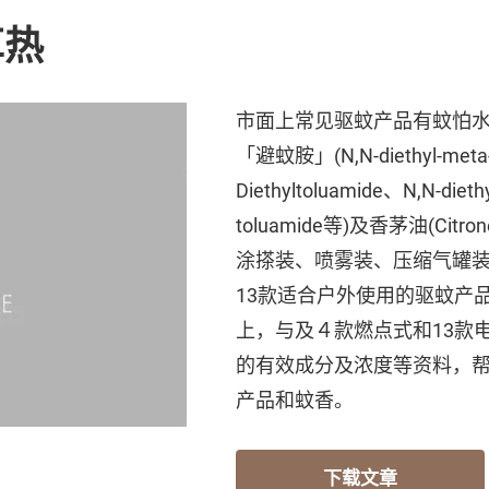
革热
市面上常见驱蚊产品有蚊怕
「避蚊胺」(N,N-diethyl-met
Diethyltoluamide、N,N-dieth
toluamide等)及香茅油(Citr
涂搽装、喷雾装、压缩气罐
13款适合户外使用的驱蚊产
上，与及４款燃点式和13款
的有效成分及浓度等资料，
产品和蚊香。
下载文章