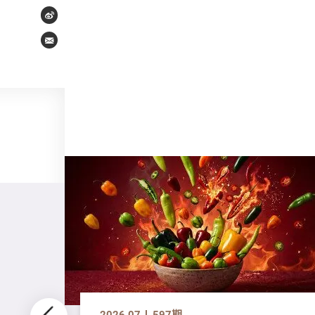
Weibo
Email
2026.07
597期