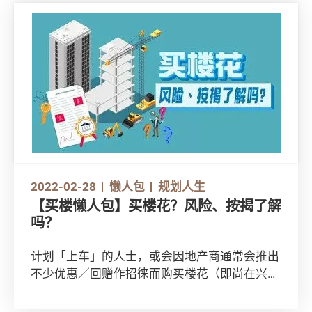
要留意此类细节，以免日后因车辆维修超出预
算。
本会曾向30个品牌的私家车代理商发出问卷，最
终收到22个品牌的回应，下面就来和大家总结一
些鬼祟失效细节！
2022-02-28
懒人包
规划人生
【买楼懒人包】买楼花？风险、按揭了解
吗？
计划「上车」的人士，或会因地产商通常会推出
不少优惠／回赠作招徕而购买楼花（即尚在兴建
中、还未落成的一手楼）。然而，准业主应事先
了解买楼花有甚么风险，从不同种类的按揭计划