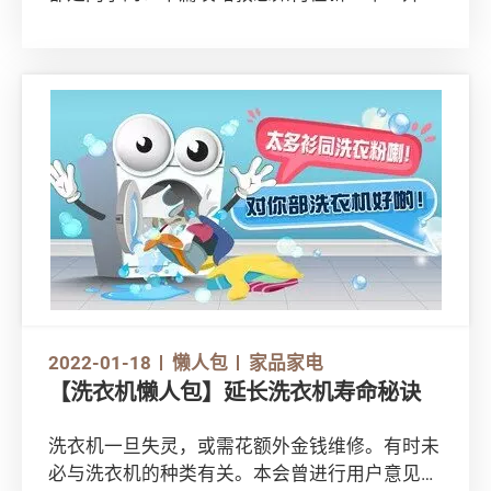
靓头」，以最醒、最「green」方法派利是、送
贺年礼！让您送得开心，对方亦收得顺心！
2022-01-18
懒人包
家品家电
【洗衣机懒人包】延长洗衣机寿命秘诀
洗衣机一旦失灵，或需花额外金钱维修。有时未
必与洗衣机的种类有关。本会曾进行用户意见调