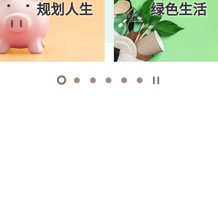
规划人生
绿色生活
1
2
3
4
5
6
开始/暂停幻灯