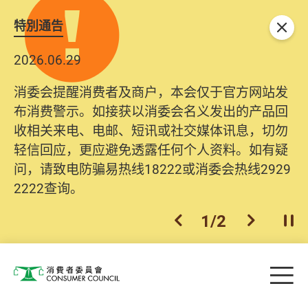
特別通告
关闭
2026.06.29
消委会提醒消费者及商户，本会仅于官方网站发
布消费警示。如接获以消委会名义发出的产品回
收相关来电、电邮、短讯或社交媒体讯息，切勿
轻信回应，更应避免透露任何个人资料。如有疑
问，请致电防骗易热线18222或消委会热线2929
2222查询。
1
/
2
上一个
下一个
开
Skip to main content
目
消费者委员会