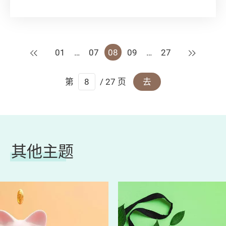
查，发现前置式、顶揭式及叶轮式洗衣机之间，
毛病率其实无甚差距。反而大家有没有注意，如
何正确使用洗衣机，减慢洗衣机出现机械劳损的
情况？
上一页
下一页
01
…
07
08
09
…
27
第
/ 27 页
去
其他主题