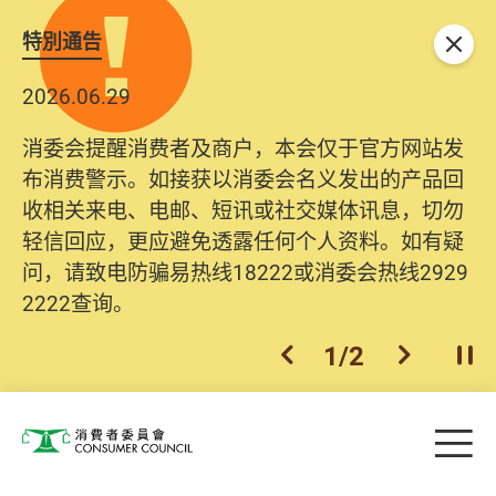
特別通告
关闭
2026.06.29
消委会提醒消费者及商户，本会仅于官方网站发
布消费警示。如接获以消委会名义发出的产品回
收相关来电、电邮、短讯或社交媒体讯息，切勿
轻信回应，更应避免透露任何个人资料。如有疑
问，请致电防骗易热线18222或消委会热线2929
2222查询。
1
/
2
上一个
下一个
开
Skip to main content
目
消费者委员会