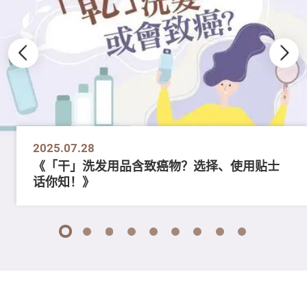
2025.07.28
《「干」洗发用品含致癌物？选择、使用贴士
话你知！》
1
2
3
4
5
6
7
8
9