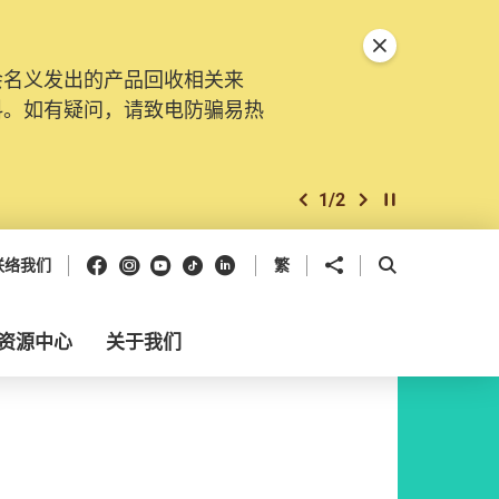
关闭特別通告
会名义发出的产品回收相关来
料。如有疑问，请致电防骗易热
1
/
2
上一个
下一个
开始/暂停幻灯
Facebook
Instagram
Youtube
抖音
领英
分享到
开启搜寻框
联络我们
繁
资源中心
关于我们