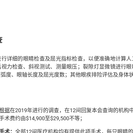
查
进行详细的眼睛检查及屈光指标检查，以便准确地计算人
括视力检查、斜视测试、测量眼压；裂隙灯显微镜进行眼
膜弧度、眼轴长度及屈光度数；其他眼疾排险评估及身体
根据
在2019年进行的调查，在12间回复本会查询的机构
费约由$14,900至$29,500不等；
手术：
全部12间医疗机构均有提供此项手术，每只眼睛的手术