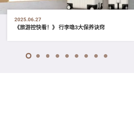
2025.06.27
《旅游控快看！》 行李喼3大保养诀窍
1
2
3
4
5
6
7
8
9