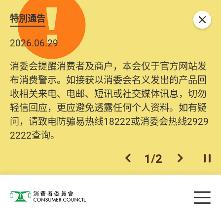
特別通告
关闭
2026.06.29
消委会提醒消费者及商户，本会仅于官方网站发
布消费警示。如接获以消委会名义发出的产品回
收相关来电、电邮、短讯或社交媒体讯息，切勿
轻信回应，更应避免透露任何个人资料。如有疑
问，请致电防骗易热线18222或消委会热线2929
2222查询。
1
/
2
上一个
下一个
开
Skip to main content
目
消费者委员会