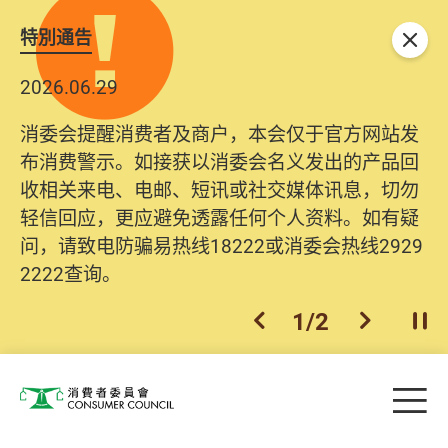
特別通告
关闭
2026.06.29
消委会提醒消费者及商户，本会仅于官方网站发
布消费警示。如接获以消委会名义发出的产品回
收相关来电、电邮、短讯或社交媒体讯息，切勿
轻信回应，更应避免透露任何个人资料。如有疑
问，请致电防骗易热线18222或消委会热线2929
2222查询。
1
/
2
上一个
下一个
开
Skip to main content
目
消费者委员会