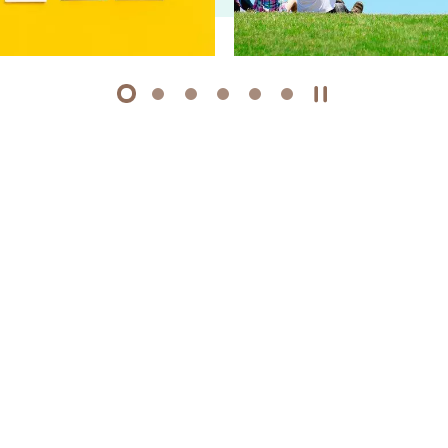
1
2
3
4
5
6
开始/暂停幻灯