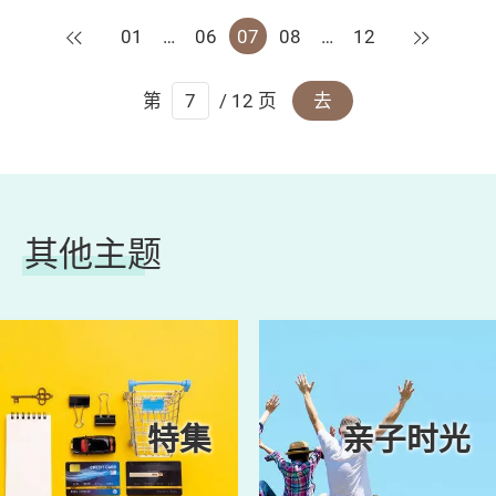
随时令人私隐外泄，千万不可掉以轻心！
上一页
下一页
01
…
06
07
08
…
12
第
/ 12 页
去
其他主题
特集
亲子时光