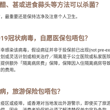
、白醋、甚或进食蒜头等方法可以杀菌？
信，最重要还是保持洁净及注意个人卫生。
019冠状病毒
，自愿医保包唔包？
该病毒，假设病征并非于投保前已出现(not pre-existing
计划或灵活计划或相关治疗／隔离是于公立医院或私家医
更提供额外「隔离病房费」保障，保障因入住隔离病房导
障的费用。
间染病，旅游保险包唔包？
为疫区或疫埠，或香港对当地发出外游警示，即使买了旅
赔偿。因此，消费者投保前必须了解清楚保单内容及条款