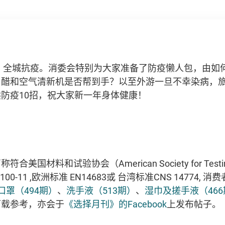
到，全城抗疫。消委会特别为大家准备了防疫懒人包，由如
白醋和空气清新机是否帮到手？以至外游一旦不幸染病，
防疫10招，祝大家新一年身体健康！
国材料和试验协会（American Society for Testing a
00-11 ,欧洲标准 EN14683或 台湾标准CNS 14774,
口罩（494期）
、
洗手液（513期）
、
湿巾及搓手液（466
下载参考，亦会于
《选择月刊》的Facebook
上发布帖子。