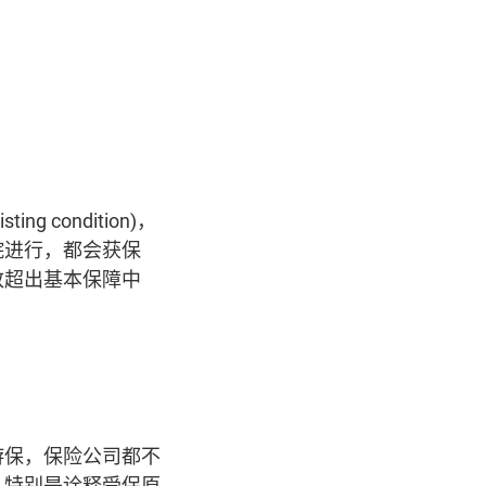
 condition)，
院进行，都会获保
致超出基本保障中
游保，保险公司都不
，特别是诠释受保原