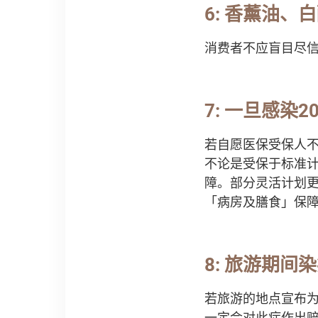
6: 香薰油
消费者不应盲目尽
7: 一旦感染2
若自愿医保受保人不幸感染
不论是受保于标准
障。部分灵活计划
「病房及膳食」保
8: 旅游期
若旅游的地点宣布
一定会对此症作出