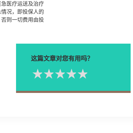
紧急医疗运送及治疗
急情况，即投保人的
，否则一切费用由投
这篇文章对您有用吗？
1星
2星
3星
4星
5星
Please rate