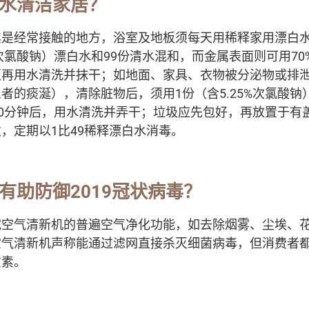
白水清洁家居？
其是经常接触的地方，浴室及地板须每天用稀释家用漂白
5%次氯酸钠）漂白水和99份清水混和，而金属表面则可用7
须再用水清洗并抹干；如地面、家具、衣物被分泌物或排
者的痰涎），清除脏物后，须用1份（含5.25%次氯酸钠
30分钟后，用水清洗并弄干；垃圾应先包好，再放置于有
，定期以1比49稀释漂白水消毒。
机有助防御2019冠状病毒
？
试空气清新机的普遍空气净化功能，如去除烟雾、尘埃、
空气清新机声称能通过滤网直接杀灭细菌病毒，但消费者
质素。