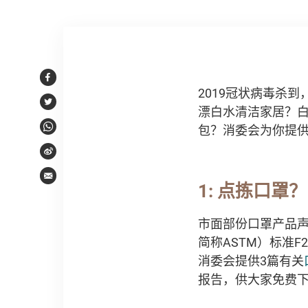
文章内容
Facebook
2019冠状病毒杀
Twitter
漂白水清洁家居？
包？消委会为你提供
WhatsApp
Weibo
Email
1: 点拣口罩？
市面部份口罩产品声称符合美
简称ASTM）标准F21
消委会提供3篇有关
报告，供大家免费