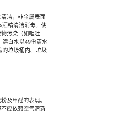
水清洁，非金属表面
0%酒精清洁消毒。使
泄物污染（如呕吐
）漂白水以49份清水
盖的垃圾桶内。垃圾
花粉及甲醛的表现。
都不应依赖空气清新