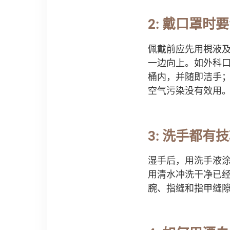
2: 戴口罩时
佩戴前应先用梘液
一边向上。如外科
桶内，并随即洁手；
空气污染没有效用
3: 洗手都有
湿手后，用洗手液涂
用清水冲洗干净已
腕、指缝和指甲缝隙