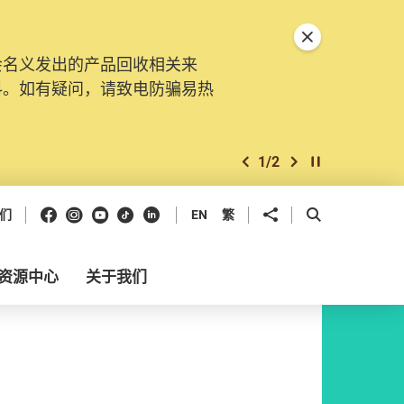
关闭特別通告
会名义发出的产品回收相关来
料。如有疑问，请致电防骗易热
1
/
2
上一个
下一个
开始/暂停幻灯
Facebook
Instagram
Youtube
抖音
领英
分享到
开启搜寻框
们
EN
繁
资源中心
关于我们