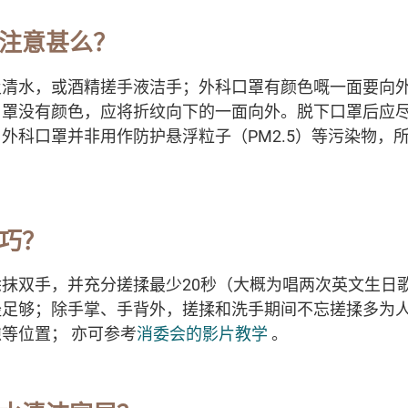
要注意甚么？
及清水，或酒精搓手液洁手；外科口罩有颜色嘅一面要向
口罩没有颜色，应将折纹向下的一面向外。脱下口罩后应
外科口罩并非用作防护悬浮粒子（PM2.5）等污染物，
。
技巧？
抹双手，并充分搓揉最少20秒（大概为唱两次英文生日
经足够；除手掌、手背外，搓揉和洗手期间不忘搓揉多为
等位置； 亦可参考
消委会的影片教学
。