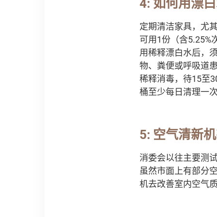
4: 如何用漂
定期清洁家具，尤
可用1份（含5.2
用稀释漂白水后，
物、粪便或呼吸道患
稀释消毒，待15至
桶至少每日清理一次
5: 空气清新
消委会以往主要测
虽然市面上有部分
机去改善室内空气