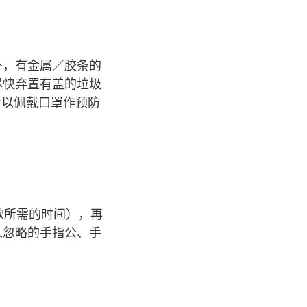
外，有金属／胶条的
尽快弃置有盖的垃圾
所以佩戴口罩作预防
歌所需的时间），再
人忽略的手指公、手