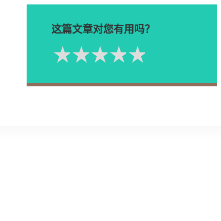
这篇文章对您有用吗？
1星
2星
3星
4星
5星
Please rate