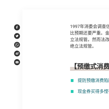
文章内容
1997年消委会调
Facebook
比预期还要严重。
Twitter
立法规管。然而法
绝立法规管。
WhatsApp
Weibo
Email
【预缴式消
提防预缴消费陷
现金券买得多悭