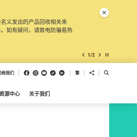
关闭特別通告
会名义发出的产品回收相关来
料。如有疑问，请致电防骗易热
1
/
2
上一个
下一个
开始/暂停幻灯
Facebook
Instagram
Youtube
抖音
领英
分享到
开启搜寻框
联络我们
繁
资源中心
关于我们