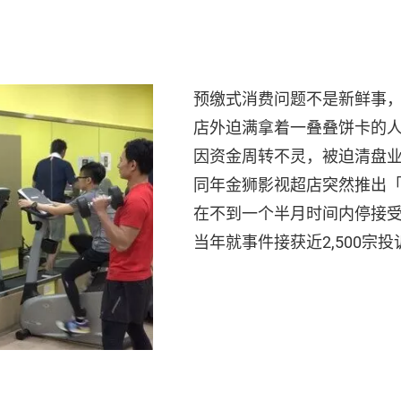
预缴式消费问题不是新鲜事，
店外迫满拿着一叠叠饼卡的
因资金周转不灵，被迫清盘
同年金狮影视超店突然推出
在不到一个半月时间内停接
当年就事件接获近2,500宗