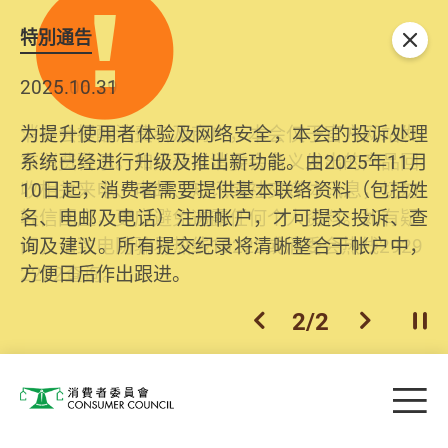
特別通告
关闭
2025.10.31
为提升使用者体验及网络安全，本会的投诉处理
系统已经进行升级及推出新功能。由2025年11月
10日起，消费者需要提供基本联络资料（包括姓
名、电邮及电话）注册帐户，才可提交投诉、查
询及建议。所有提交纪录将清晰整合于帐户中，
方便日后作出跟进。
2
/
2
上一个
下一个
开
Skip to main content
目
消费者委员会