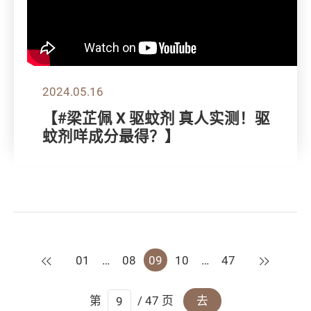
2024.05.16
【#梁芷佩 X 驱蚊剂 真人实测！驱
蚊剂咩成分最得？】
上一页
下一页
01
…
08
09
10
…
47
第
/ 47 页
去