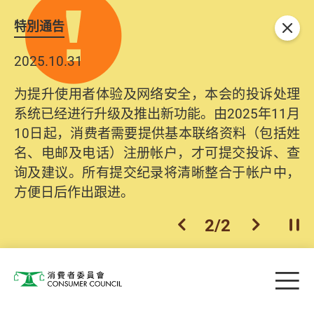
特別通告
关闭
2025.10.31
为提升使用者体验及网络安全，本会的投诉处理
系统已经进行升级及推出新功能。由2025年11月
10日起，消费者需要提供基本联络资料（包括姓
名、电邮及电话）注册帐户，才可提交投诉、查
询及建议。所有提交纪录将清晰整合于帐户中，
方便日后作出跟进。
2
/
2
上一个
下一个
开
Skip to main content
目
消费者委员会