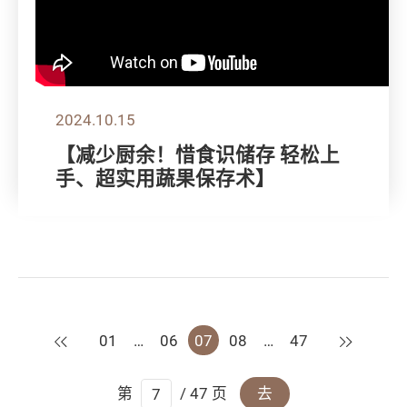
2024.10.15
【减少厨余！惜食识储存 轻松上
手、超实用蔬果保存术】
上一页
下一页
01
…
06
07
08
…
47
第
/ 47 页
去