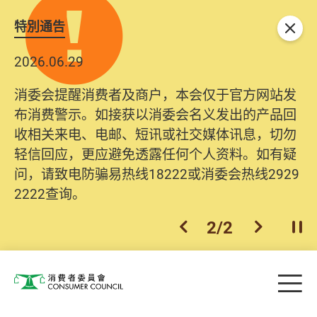
特別通告
关闭
2026.06.29
2025.10.31
消委会提醒消费者及商户，本会仅于官方网站发
为提升使用者体验及网络安全，本会的投诉处理
布消费警示。如接获以消委会名义发出的产品回
系统已经进行升级及推出新功能。由2025年11月
收相关来电、电邮、短讯或社交媒体讯息，切勿
10日起，消费者需要提供基本联络资料（包括姓
轻信回应，更应避免透露任何个人资料。如有疑
名、电邮及电话）注册帐户，才可提交投诉、查
问，请致电防骗易热线18222或消委会热线2929
询及建议。所有提交纪录将清晰整合于帐户中，
2222查询。
方便日后作出跟进。
2
/
2
上一个
下一个
开
Skip to main content
目
消费者委员会